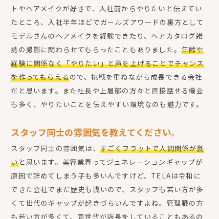
トやヘアメイクが好きで、入社前からやりたいと伝えてい
たところ、入社半年ほどでガールズアワードの裏方として
モデルさんのヘアメイクを経験できたり、ヘアカタログ雑
誌の撮影に関わらせてもらったこともありました。
年齢や
経験に関係なく「やりたい」と声を上げることでチャンス
を作ってもらえる
ので、挑戦を重ねながら成長できる会社
だと思います。また社長や上層部の方々と直接話せる機会
も多く、やりたいことを伝えやすい環境なのも魅力です。
スタッフ同士の雰囲気を教えてください。
スタッフ同士の雰囲気は、
すごくフラットで人間関係が良
い
と思います。美容業界ってジェネレーションギャップが
原因で辞めてしまう子も多いんですけど、TELAは令和に
できた会社でまだ歴史も浅いので、スタッフも若い方が多
くて世代のギャップが起きづらいんですよね。管理職の方
も若い方が多くて、同世代が店長をしていることもあるの